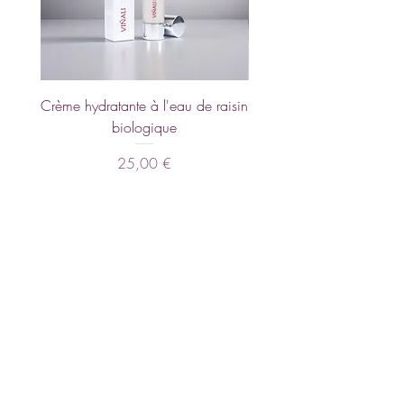
Crème hydratante à l'eau de raisin
Crème pour les main
biologique
calendula et à l'extrait d
Prix
25,00 €
Rupture de stock
REJOIGNEZ NOTRE NEWSLETTER
Abonnez-vous maintenant